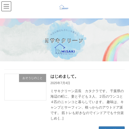
コ
ナ
ン
ビ
テ
ゲ
ン
ー
ツ
シ
へ
ョ
ス
ン
キ
に
ッ
移
プ
動
はじめまして。
おそうじのこと
2025年7月4日
ミサキクリーン店長 カタクラです。 千葉県の
海辺の町に、妻と子ども３人、２匹のワンコと
４匹のニャンコと暮らしています。 趣味は、キ
ャンプとサーフィン、根っからのアウトドア派
です。 筋トレも好きなのでインドアでも十分楽
しめ […]