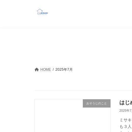
コ
ナ
ン
ビ
テ
ゲ
ン
ー
ツ
シ
へ
ョ
ス
ン
キ
に
ッ
移
プ
動
HOME
2025年7月
はじ
おそうじのこと
2025年
ミサキ
も３人